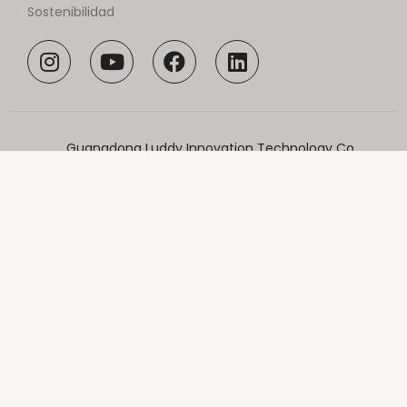
Sostenibilidad
Guangdong Luddy Innovation Technology Co.,
Ltd.
Oficina 101, Edificio 1, No. 201, Jinyang Road,
Zhangmutou Town, Ciudad de Dongguan,
Provincia de Guangdong, China
0086-18664393761
minda@luddy.cn
Copyright © 2023, Luddy Todos los
derechos reservados. Desarrollado por
MML