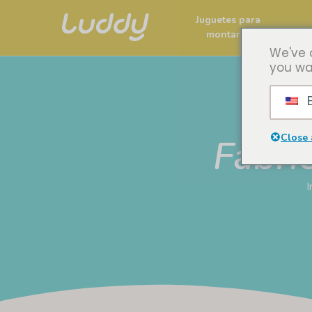
Juguetes para
montar
We've 
you wa
E
Close 
Fabri
I