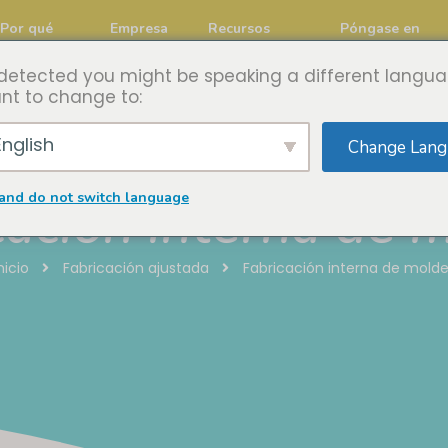
Por qué
Empresa
Recursos
Póngase en
Luddy
contacto con
detected you might be speaking a different langua
nt to change to:
nglish
Change Lang
and do not switch language
cación interna de 
nicio
Fabricación ajustada
Fabricación interna de mold