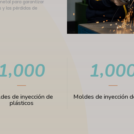
etal para garantizar
 y las pérdidas de
,
,
1
0
0
0
1
0
0
des de inyección de
Moldes de inyección d
plásticos