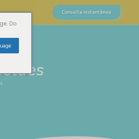
Consulta instantánea
ge. Do
uage
moldes
es