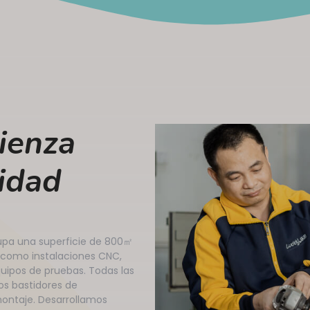
ienza
idad
cupa una superficie de 800㎡
 como instalaciones CNC,
quipos de pruebas. Todas las
los bastidores de
montaje. Desarrollamos