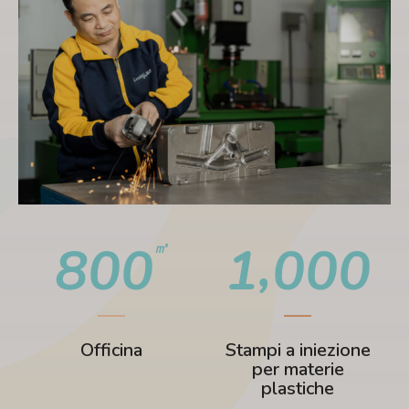
,
8
0
0
1
0
0
0
㎡
Officina
Stampi a iniezione
per materie
plastiche