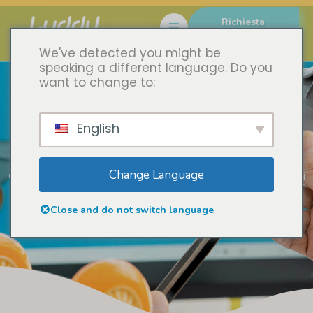
Richiesta
immediata
We've detected you might be
speaking a different language. Do you
want to change to:
English
Produzione interna di stampi
Change Language
Casa
Produzione snella
Produzione interna di stampi
Close and do not switch language