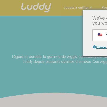
Jouets à enfiler
Po
We've 
you wa
E
Close 
Légère et durable, la gamme de wiggle cars Luddy est f
Luddy depuis plusieurs dizaines d'années. Ces wigg