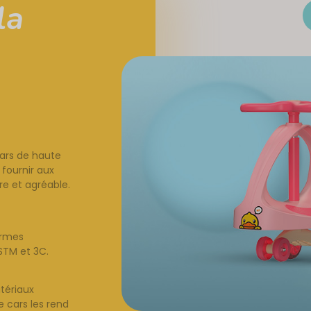
la
cars de haute
 fournir aux
e et agréable.
ormes
STM et 3C.
atériaux
 cars les rend