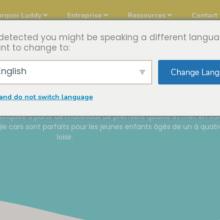
urquoi Luddy
Entreprise
Ressources
Contact
detected you might be speaking a different langua
nt to change to:
Wiggle Cars
nglish
Change Lang
Accueil
Jouets à enfiler
Wiggle Cars
and do not switch language
abriquée à partir de matériaux de première qualité et met en v
le cars sont parfaits pour les jeunes enfants âgés de un à quatre
loisir.
personnalisé à votre guise